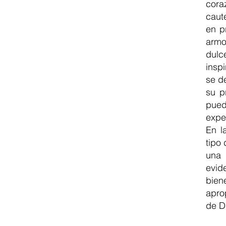
cora
caut
en p
armo
dulc
inspi
se d
su p
pued
expe
En l
tipo 
una 
evid
bien
apro
de D