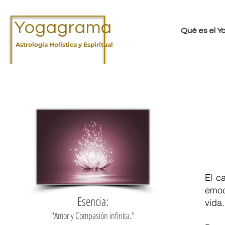
Yogagrama
Qué es el 
Astrología Holística y Espiritual
El c
emoc
Esencia:
vida
"Amor y Compasión infinita."