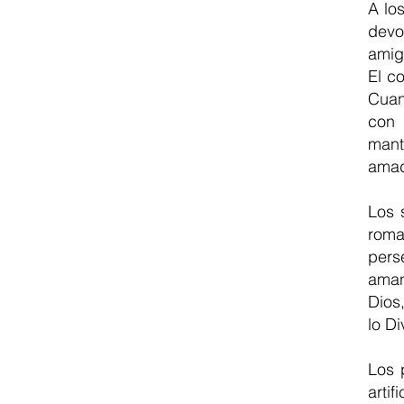
A lo
devo
amig
El c
Cuan
con 
mant
amad
Los 
roma
pers
aman
Dios
lo Di
Los 
arti