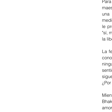
Para
maes
una 
medi
le p
"sí, 
la l
La f
cono
ning
sent
sigu
¿Por
Mien
Bhak
amor