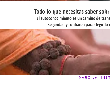
DESEOS
DESEOS
Todo lo que necesitas saber sobre
Tu
Tu
felicidad
felicidad
El autoconocimiento es un camino de trans
temporal
temporal
y
y
seguridad y confianza para elegir lo 
limitada
limitada
MARC del
INS
¡Me ha encantado!
G
mismo. Me ha sorprend
tanto para uno mis