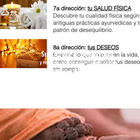
7a dirección:
tu SALUD FÍSICA
Descubre
tu cualidad física según
antiguas prácticas ayurvedicas y t
patrón de desequilibrio.
8a dirección:
tus DESEOS
Suscríbete al newsgroup:
Examina lo que valoras en la vida,
como conseguir o soltar tus dese
y recibirás noticias sobre
las actividades,
sin apego.
conferencias y
blog
d
el Yogagrama.
*No spam*Tus datos están a salvo conmigo*